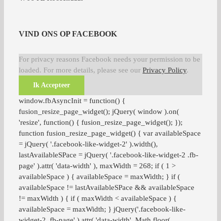
VIND ONS OP FACEBOOK
For privacy reasons Facebook needs your permission to be
loaded. For more details, please see our
Privacy Policy
.
Ik Accepteer
window.fbAsyncInit = function() {
fusion_resize_page_widget(); jQuery( window ).on(
'resize', function() { fusion_resize_page_widget(); });
function fusion_resize_page_widget() { var availableSpace
= jQuery( '.facebook-like-widget-2' ).width(),
lastAvailableSPace = jQuery( '.facebook-like-widget-2 .fb-
page' ).attr( 'data-width' ), maxWidth = 268; if ( 1 >
availableSpace ) { availableSpace = maxWidth; } if (
availableSpace != lastAvailableSPace && availableSpace
!= maxWidth ) { if ( maxWidth < availableSpace ) {
availableSpace = maxWidth; } jQuery('.facebook-like-
widget-2 .fb-page' ).attr( 'data-width', Math.floor(