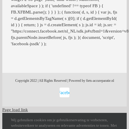
availableSpace ) ); if ( 'undefined' !== typeof FB ) {
FB.XFBML.parse(); } } } }; ( function( d, s, id ) { var js, fjs
= d.getElementsByTagName( s )[0]; if ( d.getElementById(
id ) ) { return; } js = d.createElement( s ); js.id = id; js.src =
"https://connect.facebook.net/nl_NL/sdk.js#xfbml=1&version=v
fjs.parentNode.insertBefore( js, fjs ); }( document, 'script',
'facebook-jssdk' ) );
Copyright 2022 | All Rights Reserved | Powered by fiets-accureparatie.nl
Facebook
Page load link
Wij gebruiken cookies om je gebruikerservaring te verbeteren,
websiteverkeer te analyseren en relevante advertenties te tonen. Met